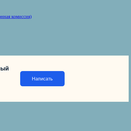
онная комиссия)
ный
Написать