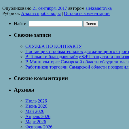
Опубликовано
21 сентября, 2017
автором
aleksandrovka
Рубрика:
Анализ пробы воды
|
Оставить комментарий
Найти:
Свежие записи
СЛУЖБА ПО КОНТРАКТУ
Поставщик стройматериалов для жилищного строите
В Тольятти благодаря займу ФРП запустили произво
В Минпромторге Самарской области обсудили масш
Работников торговли Самарской области поздрави
Свежие комментарии
Архивы
Июль 2026
Июнь 2026
Май 2026
Апрель 2026
Март 2026
Февраль 2026