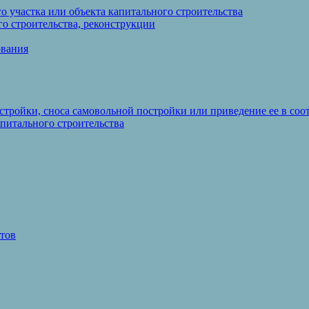
 участка или объекта капитального строительства
о строительства, реконструкции
ования
стройки, сноса самовольной постройки или приведение ее в со
питального строительства
тов