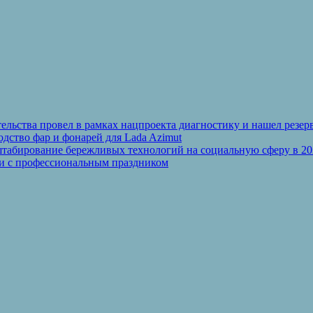
льства провел в рамках нацпроекта диагностику и нашел резерв
дство фар и фонарей для Lada Azimut
табирование бережливых технологий на социальную сферу в 20
ли с профессиональным праздником