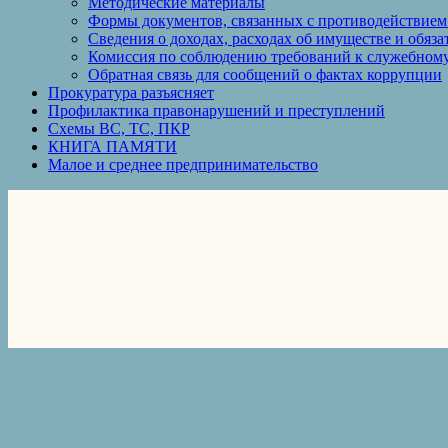
Методические материалы
Формы документов, связанных с противодействием
Сведения о доходах, расходах об имуществе и обяз
Комиссия по соблюдению требований к служебному
Обратная связь для сообщений о фактах коррупции
Прокуратура разъясняет
Профилактика правонарушений и преступлений
Схемы ВС, ТС, ПКР
КНИГА ПАМЯТИ
Малое и среднее предпринимательство