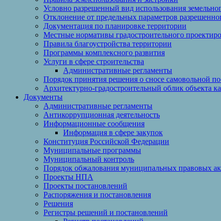
Условно разрешенный вид использования земельного
Отклонение от предельных параметров разрешенног
Документация по планировке территории
Местные нормативы градостроительного проектир
Правила благоустройства территории
Программы комплексного развития
Услуги в сфере строительства
Административные регламенты
Порядок принятия решения о сносе самовольной по
Архитектурно-градостроительный облик объекта ка
Документы
Административные регламенты
Антикоррупционная деятельность
Информационные сообщения
Информация в сфере закупок
Конституция Российской Федерации
Муниципальные программы
Муниципальный контроль
Порядок обжалования муниципальных правовых ак
Проекты НПА
Проекты постановлений
Распоряжения и постановления
Решения
Регистры решений и постановлений