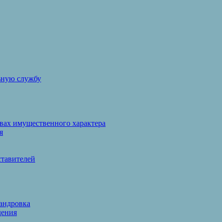
ьную службу
твах имущественного характера
я
ставителей
сандровка
дения