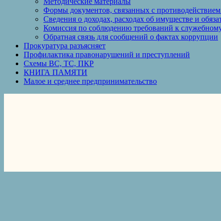
Методические материалы
Формы документов, связанных с противодействием
Сведения о доходах, расходах об имуществе и обяз
Комиссия по соблюдению требований к служебному
Обратная связь для сообщений о фактах коррупции
Прокуратура разъясняет
Профилактика правонарушений и преступлений
Схемы ВС, ТС, ПКР
КНИГА ПАМЯТИ
Малое и среднее предпринимательство