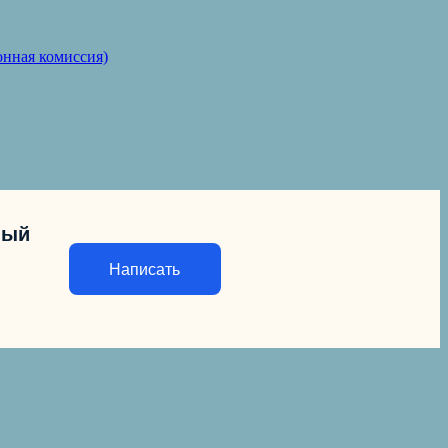
онная комиссия)
ный
Написать