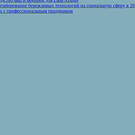
дство фар и фонарей для Lada Azimut
табирование бережливых технологий на социальную сферу в 20
ли с профессиональным праздником