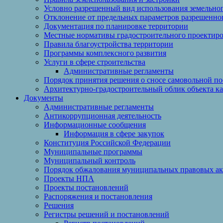
Условно разрешенный вид использования земельного
Отклонение от предельных параметров разрешенног
Документация по планировке территории
Местные нормативы градостроительного проектир
Правила благоустройства территории
Программы комплексного развития
Услуги в сфере строительства
Административные регламенты
Порядок принятия решения о сносе самовольной по
Архитектурно-градостроительный облик объекта ка
Документы
Административные регламенты
Антикоррупционная деятельность
Информационные сообщения
Информация в сфере закупок
Конституция Российской Федерации
Муниципальные программы
Муниципальный контроль
Порядок обжалования муниципальных правовых ак
Проекты НПА
Проекты постановлений
Распоряжения и постановления
Решения
Регистры решений и постановлений