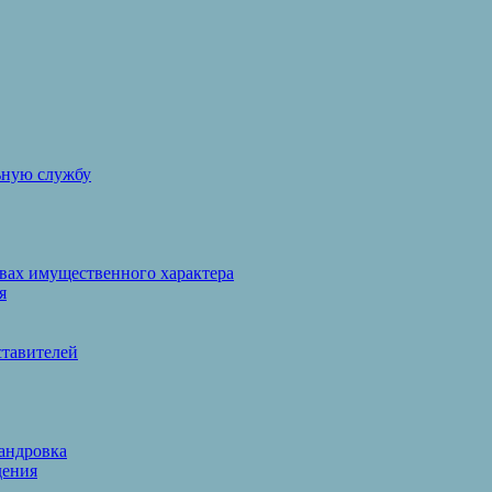
ьную службу
твах имущественного характера
я
ставителей
сандровка
дения