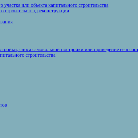
 участка или объекта капитального строительства
о строительства, реконструкции
ования
стройки, сноса самовольной постройки или приведение ее в со
питального строительства
тов