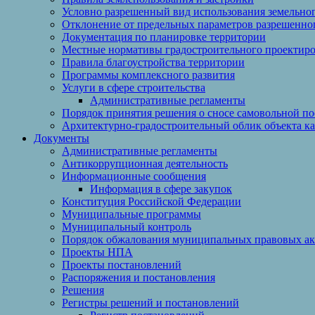
Условно разрешенный вид использования земельного
Отклонение от предельных параметров разрешенног
Документация по планировке территории
Местные нормативы градостроительного проектир
Правила благоустройства территории
Программы комплексного развития
Услуги в сфере строительства
Административные регламенты
Порядок принятия решения о сносе самовольной по
Архитектурно-градостроительный облик объекта ка
Документы
Административные регламенты
Антикоррупционная деятельность
Информационные сообщения
Информация в сфере закупок
Конституция Российской Федерации
Муниципальные программы
Муниципальный контроль
Порядок обжалования муниципальных правовых ак
Проекты НПА
Проекты постановлений
Распоряжения и постановления
Решения
Регистры решений и постановлений