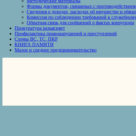
Методические материалы
Формы документов, связанных с противодействием
Сведения о доходах, расходах об имуществе и обяз
Комиссия по соблюдению требований к служебному
Обратная связь для сообщений о фактах коррупции
Прокуратура разъясняет
Профилактика правонарушений и преступлений
Схемы ВС, ТС, ПКР
КНИГА ПАМЯТИ
Малое и среднее предпринимательство