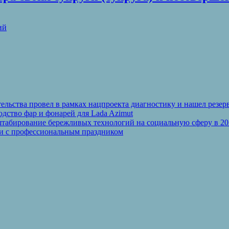
ий
льства провел в рамках нацпроекта диагностику и нашел резерв
дство фар и фонарей для Lada Azimut
табирование бережливых технологий на социальную сферу в 20
ли с профессиональным праздником