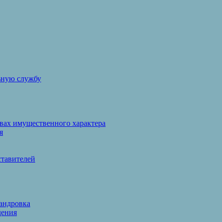
ьную службу
твах имущественного характера
я
ставителей
сандровка
дения