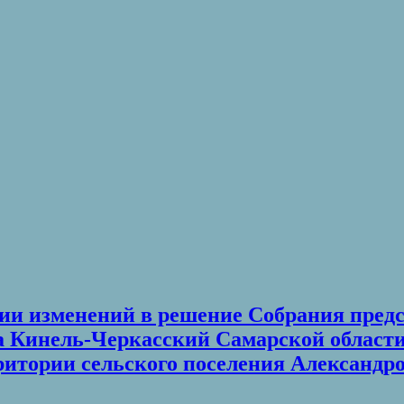
нии изменений в решение Собрания пред
Кинель-Черкасский Самарской области о
рритории сельского поселения Александ