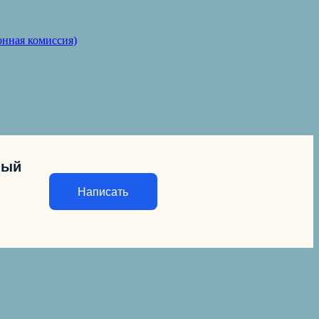
онная комиссия)
ный
Написать