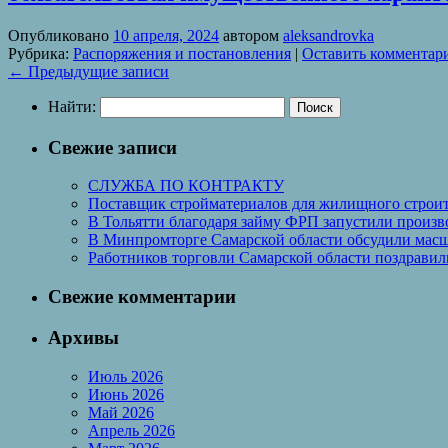
Опубликовано
10 апреля, 2024
автором
aleksandrovka
Рубрика:
Распоряжения и постановления
|
Оставить комментар
←
Предыдущие записи
Найти:
Свежие записи
СЛУЖБА ПО КОНТРАКТУ
Поставщик стройматериалов для жилищного строите
В Тольятти благодаря займу ФРП запустили произво
В Минпромторге Самарской области обсудили масш
Работников торговли Самарской области поздрави
Свежие комментарии
Архивы
Июль 2026
Июнь 2026
Май 2026
Апрель 2026