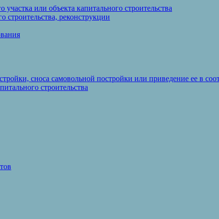
 участка или объекта капитального строительства
о строительства, реконструкции
ования
стройки, сноса самовольной постройки или приведение ее в со
питального строительства
тов